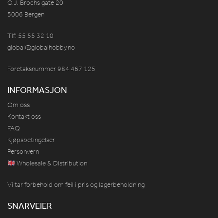
O.J. Brochs gate 20
5006 Bergen
Tlf: 55 55 32 10
global@globalhobby.no
Foretaksnummer 984
467
125
INFORMASJON
Om oss
Kontakt oss
FAQ
Kjøpsbetingelser
Personvern
Wholesale & Distribution
Vi tar forbehold om feil i pris og lagerbeholdning
SNARVEIER