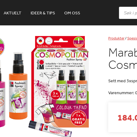
Products
AKTUELT
IDEER & TIPS
OM OSS
search
Produkter
/
Spesia
Marab
Cosm
Sett med 3xspra
Varenummer:
184.0