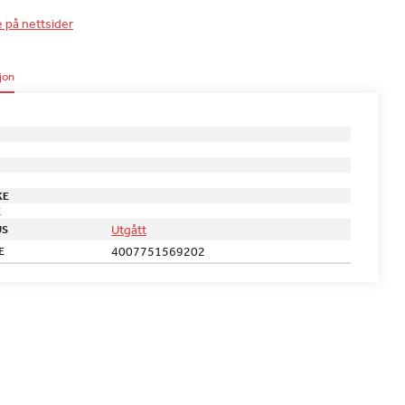
e på nettsider
jon
KE
E
Utgått
US
4007751569202
E