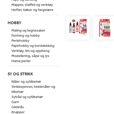
Mapper, staffeli og verktøy
Hefter, bøker og fargelære
HOBBY
Maling og tegnesaker
Forming og hobby
Perlehobby
Papirhobby og borddekking
Verktøy, lim og oppheng
Modellering, såpe og lys
Hama perler
SY OG STRIKK
Nåler og sytilbehør
Strikkepinner, heklenåler og
tilbehør
Sytråd og sytilbehør
Garn
Glidelås
Knapper