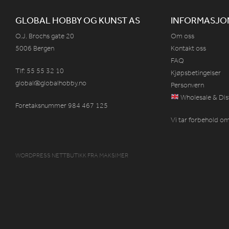
GLOBAL HOBBY OG KUNST AS
INFORMASJO
O.J. Brochs gate 20
Om oss
5006 Bergen
Kontakt oss
FAQ
Tlf: 55 55 32 10
Kjøpsbetingelser
global@globalhobby.no
Personvern
Wholesale & Dis
Foretaksnummer 984
467
125
Vi tar forbehold om 
WORDPRESS NETTBUTIKK
FRA
MAKSIMER