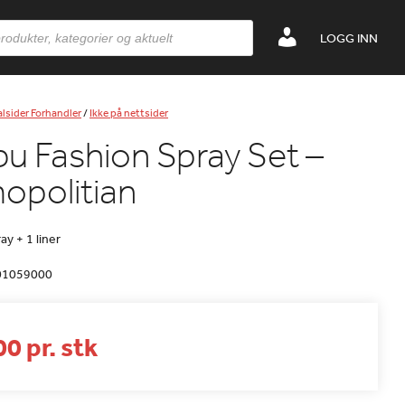
LOGG INN
lsider Forhandler
/
Ikke på nettsider
u Fashion Spray Set –
opolitian
y + 1 liner
01059000
0 pr. stk