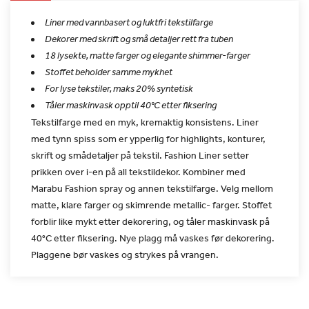
Liner med vannbasert og luktfri tekstilfarge
Dekorer med skrift og små detaljer rett fra tuben
18 lysekte, matte farger og elegante shimmer-farger
Stoffet beholder samme mykhet
For lyse tekstiler, maks 20% syntetisk
Tåler maskinvask opptil 40°C etter fiksering
Tekstilfarge med en myk, kremaktig konsistens. Liner
med tynn spiss
som er ypperlig for highlights, konturer,
skrift og smådetaljer på
tekstil. Fashion Liner setter
prikken over i-en på all
tekstildekor. Kombiner med
Marabu Fashion spray og annen
tekstilfarge. Velg mellom
matte, klare farger og skimrende
metallic- farger. Stoffet
forblir like mykt etter dekorering, og
tåler maskinvask på
40°C etter fiksering. Nye plagg må vaskes før
dekorering.
Plaggene bør vaskes og strykes på vrangen.