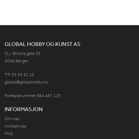
GLOBAL HOBBY OG KUNST AS
O.J. Brochs gate 20
5006 Bergen
Tlf: 55 55 32 10
global@globalhobby.no
Foretaksnummer 984
467
125
INFORMASJON
Om oss
Kontakt oss
FAQ