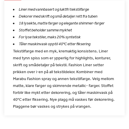
Liner med vannbasert og luktfri tekstilfarge
Dekorer med skrift og små detaljer rett fra tuben
18 lysekte, matte farger og elegante shimmer-farger
Stoffet beholder samme mykhet
For lyse tekstiler, maks 20% syntetisk
Tåler maskinvask opptil 40°C etter fiksering
Tekstilfarge med en myk, kremaktig konsistens. Liner
med tynn spiss
som er ypperlig for highlights, konturer,
skrift og smådetaljer på
tekstil. Fashion Liner setter
prikken over i-en på all
tekstildekor. Kombiner med
Marabu Fashion spray og annen
tekstilfarge. Velg mellom
matte, klare farger og skimrende
metallic- farger. Stoffet
forblir like mykt etter dekorering, og
tåler maskinvask på
40°C etter fiksering. Nye plagg må vaskes før
dekorering.
Plaggene bør vaskes og strykes på vrangen.