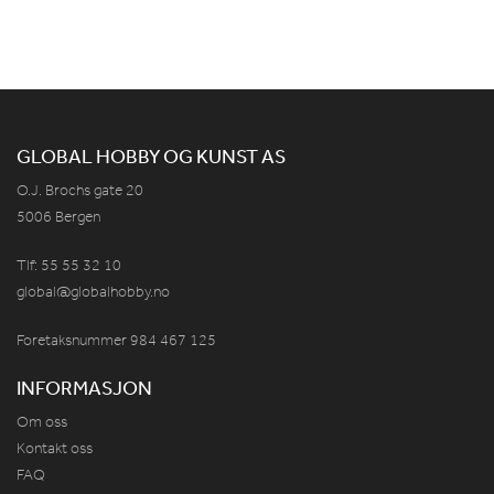
GLOBAL HOBBY OG KUNST AS
O.J. Brochs gate 20
5006 Bergen
Tlf: 55 55 32 10
global@globalhobby.no
Foretaksnummer 984
467
125
INFORMASJON
Om oss
Kontakt oss
FAQ