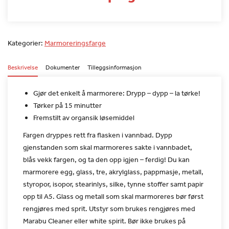
Kategorier:
Marmoreringsfarge
Beskrivelse
Dokumenter
Tilleggsinformasjon
Gjør det enkelt å marmorere: Drypp – dypp – la tørke!
Tørker på 15 minutter
Fremstilt av organsik løsemiddel
Fargen dryppes rett fra flasken i vannbad. Dypp
gjenstanden som
skal marmoreres sakte i vannbadet,
blås vekk fargen, og ta den opp
igjen – ferdig!
Du kan
marmorere egg, glass, tre, akrylglass, pappmasje, metall,
styropor, isopor, stearinlys, silke, tynne stoffer samt papir
opp
til A5. Glass og metall som skal marmoreres bør først
rengjøres med
sprit. Utstyr som brukes rengjøres med
Marabu Cleaner eller white
spirit. Bør ikke brukes på