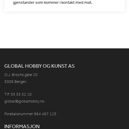
gjenstander som kommer i kontakt med
mat.
GLOBAL HOBBY OG KUNST AS
O.J. Brochs gate 20
5006 Bergen
Tlf: 55 55 32 10
global@globalhobby.no
Foretaksnummer 984
467
125
INFORMASJON