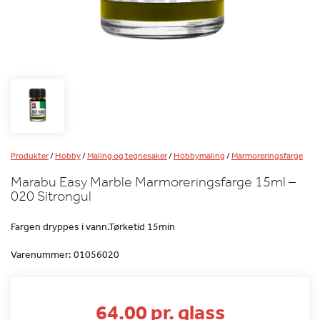
Produkter
/
Hobby
/
Maling og tegnesaker
/
Hobbymaling
/
Marmoreringsfarge
Marabu Easy Marble Marmoreringsfarge 15ml –
020 Sitrongul
Fargen dryppes i vann.Tørketid 15min
Varenummer:
01056020
64.00 pr. glass