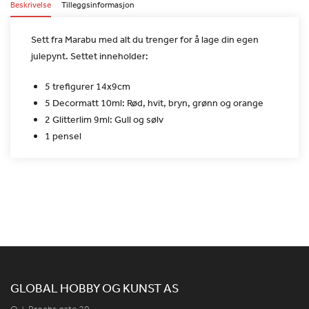
Beskrivelse
Tilleggsinformasjon
Sett fra Marabu med alt du trenger for å lage din egen
julepynt.
Settet inneholder:
5 trefigurer 14x9cm
5 Decormatt 10ml: Rød, hvit, bryn, grønn og orange
2 Glitterlim 9ml: Gull og sølv
1 pensel
GLOBAL HOBBY OG KUNST AS