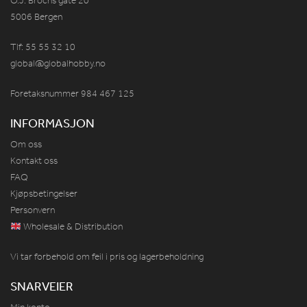
O.J. Brochs gate 20
5006 Bergen
Tlf: 55 55 32 10
global@globalhobby.no
Foretaksnummer 984
467
125
INFORMASJON
Om oss
Kontakt oss
FAQ
Kjøpsbetingelser
Personvern
Wholesale & Distribution
Vi tar forbehold om feil i pris og lagerbeholdning
SNARVEIER