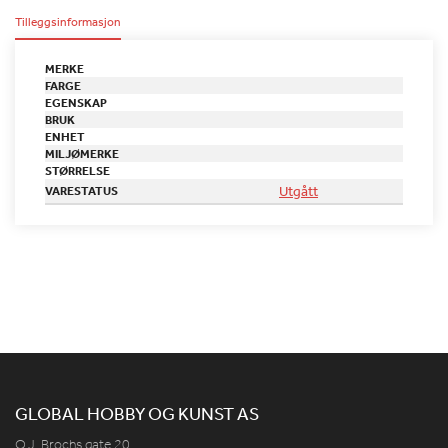
Tilleggsinformasjon
MERKE
FARGE
EGENSKAP
BRUK
ENHET
MILJØMERKE
STØRRELSE
Utgått
VARESTATUS
GLOBAL HOBBY OG KUNST AS
O.J. Brochs gate 20