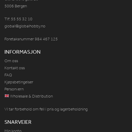
5006 Bergen
Tlf: 55 55 32 10
global@globalhobby.no
Foretaksnummer 984
467
125
INFORMASJON
Om oss
Kontakt oss
FAQ
Kjøpsbetingelser
Personvern
Wholesale & Distribution
Vi tar forbehold om feil i pris og lagerbeholdning
SNARVEIER
Min konto