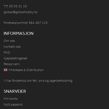
Tlf: 55 55 32 10
global@globalhobby.no
Foretaksnummer 984
467
125
INFORMASJON
Om oss
Kontakt oss
FAQ
Kjøpsbetingelser
Personvern
Wholesale & Distribution
Vi tar forbehold om feil i pris og lagerbeholdning
SNARVEIER
Min konto
Nytt passord