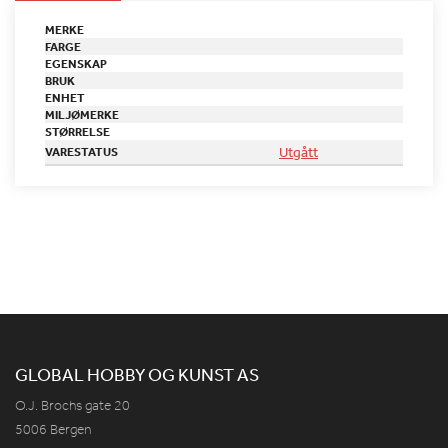
MERKE
FARGE
EGENSKAP
BRUK
ENHET
MILJØMERKE
STØRRELSE
Utgått
VARESTATUS
GLOBAL HOBBY OG KUNST AS
O.J. Brochs gate 20
5006 Bergen