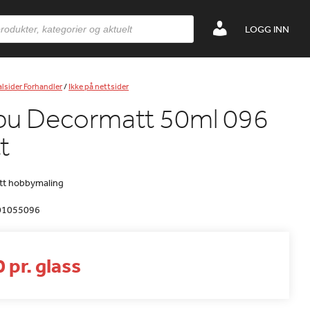
LOGG INN
lsider Forhandler
/
Ikke på nettsider
bu Decormatt 50ml 096
t
tt hobbymaling
01055096
 pr. glass