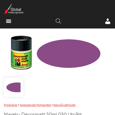
Produkter
/
Spesialsider Forhandler
/
Ikke på nettsider
Marabu Decormatt 50ml 050 Utgått