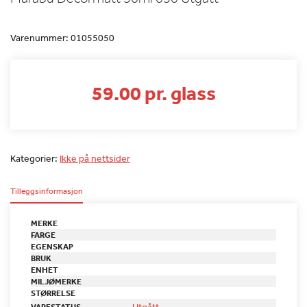
Varenummer:
01055050
59.00 pr. glass
Kategorier:
Ikke på nettsider
Tilleggsinformasjon
MERKE
FARGE
EGENSKAP
BRUK
ENHET
MILJØMERKE
STØRRELSE
Utgått
VARESTATUS