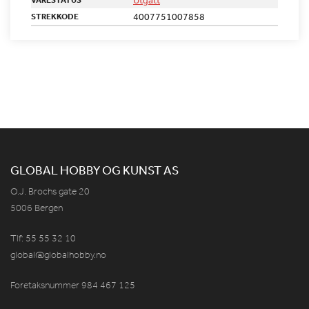
4007751007858
STREKKODE
GLOBAL HOBBY OG KUNST AS
O.J. Brochs gate 20
5006 Bergen
Tlf: 55 55 32 10
global@globalhobby.no
Foretaksnummer 984
467
125