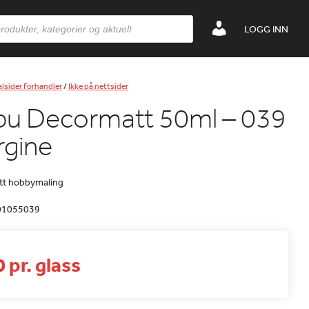
LOGG INN
lsider Forhandler
/
Ikke på nettsider
bu Decormatt 50ml – 039
rgine
tt hobbymaling
01055039
 pr. glass