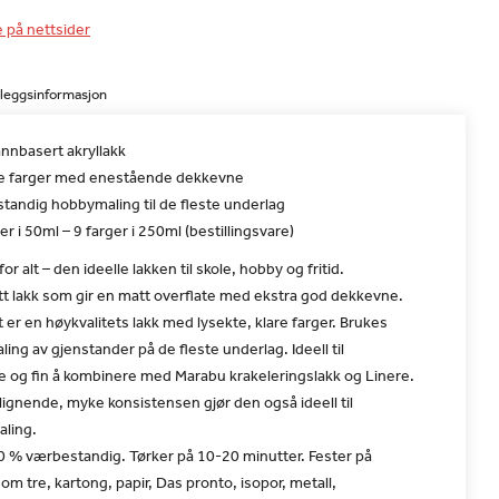
e på nettsider
lleggsinformasjon
nnbasert akryllakk
e farger med enestående dekkevne
tandig hobbymaling til de fleste underlag
er i 50ml – 9 farger i 250ml (bestillingsvare)
or alt – den ideelle lakken til skole, hobby og fritid.
t lakk som gir en matt overflate med ekstra god dekkevne.
er en høykvalitets lakk med lysekte, klare farger. Brukes
aling av gjenstander på de fleste underlag. Ideell til
 og fin å kombinere med Marabu krakeleringslakk og Linere.
ignende, myke konsistensen gjør den også ideell til
aling.
0 % værbestandig. Tørker på 10-20 minutter. Fester på
om tre, kartong, papir, Das pronto, isopor, metall,