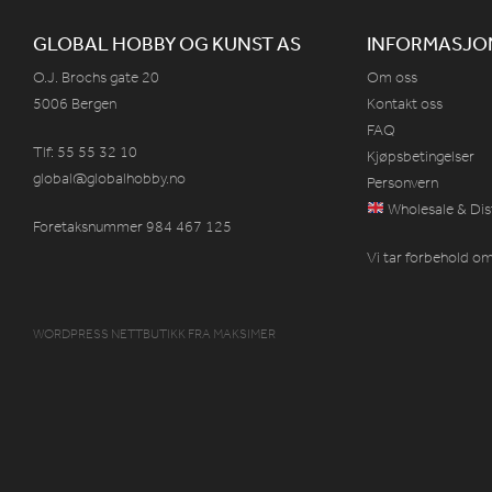
GLOBAL HOBBY OG KUNST AS
INFORMASJO
O.J. Brochs gate 20
Om oss
5006 Bergen
Kontakt oss
FAQ
Tlf: 55 55 32 10
Kjøpsbetingelser
global@globalhobby.no
Personvern
Wholesale & Dis
Foretaksnummer 984
467
125
Vi tar forbehold om 
WORDPRESS NETTBUTIKK
FRA
MAKSIMER