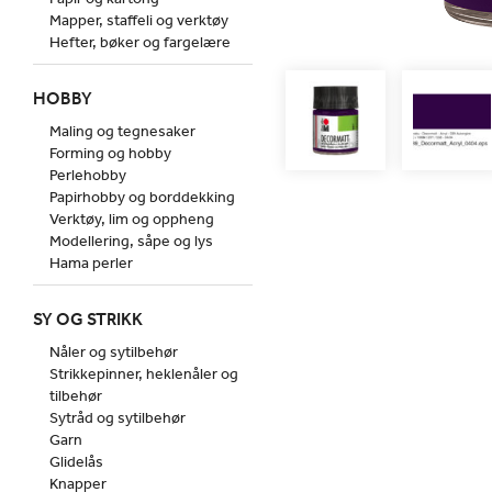
Mapper, staffeli og verktøy
Hefter, bøker og fargelære
HOBBY
Maling og tegnesaker
Forming og hobby
Perlehobby
Papirhobby og borddekking
Verktøy, lim og oppheng
Modellering, såpe og lys
Hama perler
SY OG STRIKK
Nåler og sytilbehør
Strikkepinner, heklenåler og
tilbehør
Sytråd og sytilbehør
Garn
Glidelås
Knapper