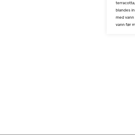
terracotta
blandes in
med vann f
vann før m