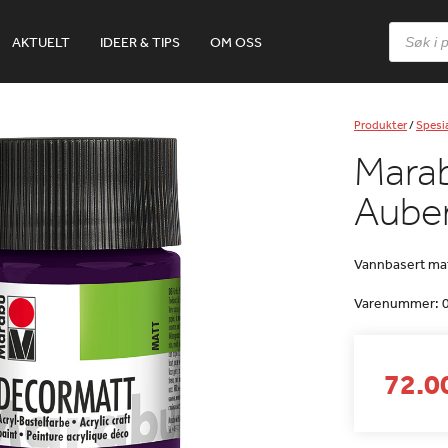
Products
AKTUELT
IDEER & TIPS
OM OSS
search
Produkter
/
Spesia
Mara
Aube
Vannbasert ma
Varenummer:
72.00