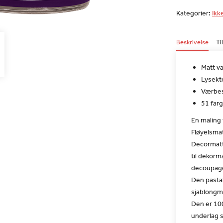
Kategorier:
Ikk
Beskrivelse
Ti
Matt va
Lysekt
Værbes
51 farg
En maling f
Fløyelsmat
Decormatt 
til dekorm
decoupage
Den pastal
sjablongm
Den er 10
underlag s