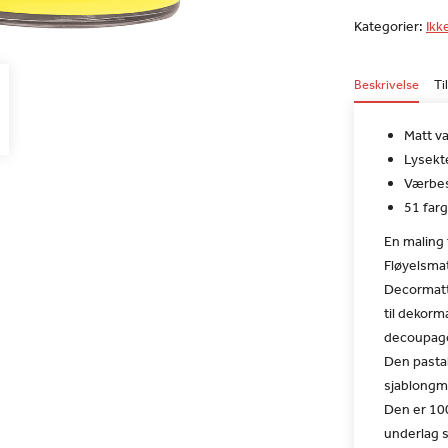
Kategorier:
Ikk
Beskrivelse
Ti
Matt va
Lysekt
Værbes
51 farg
En maling f
Fløyelsmat
Decormatt 
til dekorm
decoupage
Den pastal
sjablongm
Den er 10
underlag s