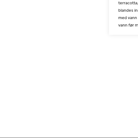
terracotta
blandes in
med vann f
vann før m