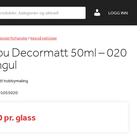
LOGG INN
lsider Forhandler
/
Ikke på nettsider
bu Decormatt 50ml – 020
ngul
tt hobbymaling
01055020
 pr. glass