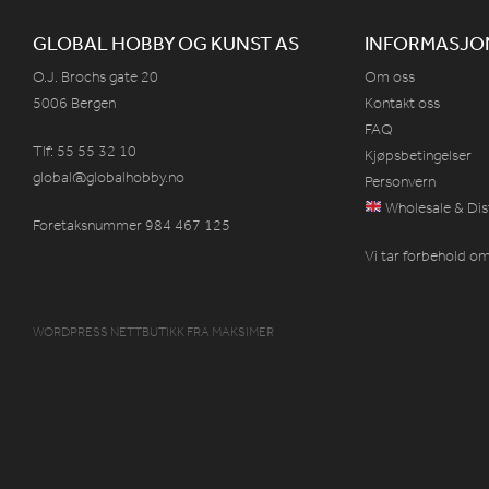
GLOBAL HOBBY OG KUNST AS
INFORMASJO
O.J. Brochs gate 20
Om oss
5006 Bergen
Kontakt oss
FAQ
Tlf: 55 55 32 10
Kjøpsbetingelser
global@globalhobby.no
Personvern
Wholesale & Dis
Foretaksnummer 984
467
125
Vi tar forbehold om 
WORDPRESS NETTBUTIKK
FRA
MAKSIMER