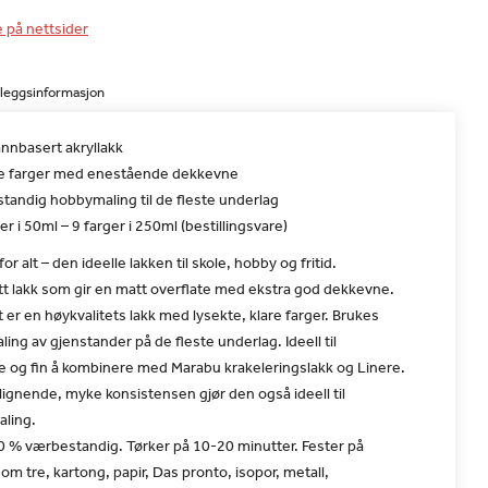
e på nettsider
lleggsinformasjon
nnbasert akryllakk
e farger med enestående dekkevne
tandig hobbymaling til de fleste underlag
er i 50ml – 9 farger i 250ml (bestillingsvare)
or alt – den ideelle lakken til skole, hobby og fritid.
t lakk som gir en matt overflate med ekstra god dekkevne.
er en høykvalitets lakk med lysekte, klare farger. Brukes
aling av gjenstander på de fleste underlag. Ideell til
 og fin å kombinere med Marabu krakeleringslakk og Linere.
ignende, myke konsistensen gjør den også ideell til
aling.
0 % værbestandig. Tørker på 10-20 minutter. Fester på
om tre, kartong, papir, Das pronto, isopor, metall,