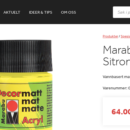
Products
AKTUELT
IDEER & TIPS
OM OSS
search
Produkter
/
Spesia
Mara
Sitro
Vannbasert ma
Varenummer:
64.00