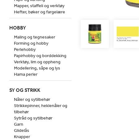
Mapper, staffeli og verktøy
Hefter, bøker og fargelære
HOBBY
Maling og tegnesaker
Forming og hobby
Perlehobby
Papirhobby og borddekking
Verktøy, lim og oppheng
Modellering, såpe og lys
Hama perler
SY OG STRIKK
Nåler og sytilbehør
Strikkepinner, heklenåler og
tilbehør
Sytråd og sytilbehør
Garn
Glidelås
Knapper