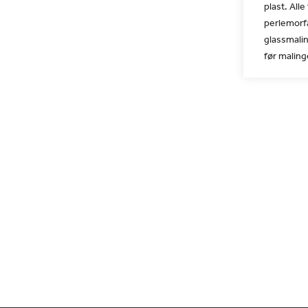
plast. All
perlemorf
glassmalin
før malinge