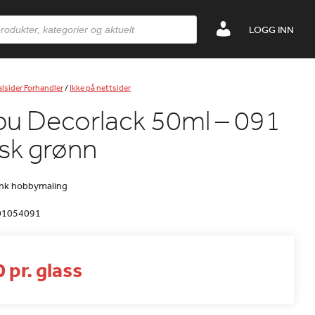
LOGG INN
lsider Forhandler
/
Ikke på nettsider
u Decorlack 50ml – 091
isk grønn
ank hobbymaling
01054091
 pr. glass