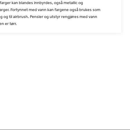
e farger kan blandes innbyrdes, også metallic og
arger. Fortynnet med vann kan fargene også brukes som
g og til airbrush. Pensler og utstyr rengjøres med vann
n er tørr.