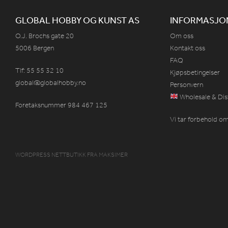
GLOBAL HOBBY OG KUNST AS
INFORMASJO
O.J. Brochs gate 20
Om oss
5006 Bergen
Kontakt oss
FAQ
Tlf: 55 55 32 10
Kjøpsbetingelser
global@globalhobby.no
Personvern
Wholesale & Dis
Foretaksnummer 984
467
125
Vi tar forbehold om 
WORDPRESS NETTBUTIKK
FRA
MAKSIMER