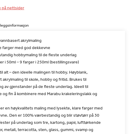
e på nettsider
lleggsinformasjon
 vannbasert akrylmaling
e farger med god dekkevne
tandig hobbymaling til de fleste underlag
er i 50ml – 9 farger i 250ml (bestillingsvare)
til alt – den ideelle malingen til hobby. Høyblank,
akrylmaling til skole, hobby og fritid. Brukes til
g av gjenstander på de fleste underlag. Ideell til
 og fin å kombinere med Marabu krakeleringslakk og
er en høykvalitets maling med lysekte, klare farger med
vne. Den er 100% værbestandig og blir støvtørr på 30
Fester på underlag som tre, kartong, papir, lufttørkende
por, metall, terracotta, sten, glass, gummi, svamp og