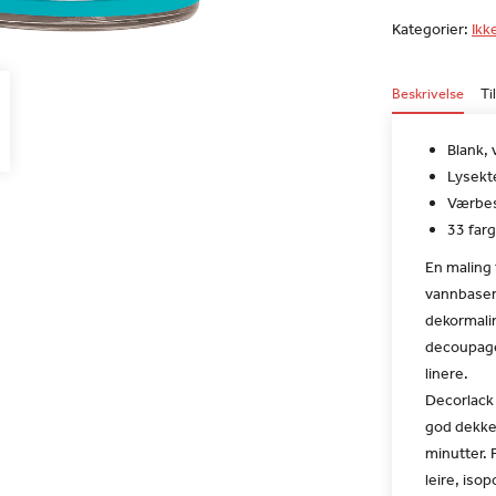
Kategorier:
Ikk
Beskrivelse
Ti
Blank,
Lysekt
Værbes
33 farg
En maling 
vannbasert 
dekormalin
decoupage
linere.
Decorlack 
god dekke
minutter. 
leire, iso