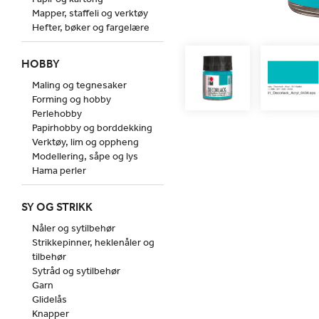
Mapper, staffeli og verktøy
Hefter, bøker og fargelære
HOBBY
Maling og tegnesaker
Forming og hobby
Perlehobby
Papirhobby og borddekking
Verktøy, lim og oppheng
Modellering, såpe og lys
Hama perler
SY OG STRIKK
Nåler og sytilbehør
Strikkepinner, heklenåler og
tilbehør
Sytråd og sytilbehør
Garn
Glidelås
Knapper