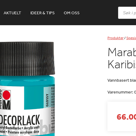
Products
AKTUELT
IDEER & TIPS
OM OSS
search
Produkter
/
Spesia
Marab
Karib
Vannbasert bl
Varenummer:
66.00