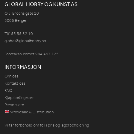
GLOBAL HOBBY OG KUNST AS
O.J. Brochs gate 20
5006 Bergen
Tlf: 55 55 32 10
global@globalhobby.no
Foretaksnummer 984
467
125
INFORMASJON
Om oss
Kontakt oss
FAQ
Kjøpsbetingelser
Personvern
Wholesale & Distribution
Vi tar forbehold om feil i pris og lagerbeholdning