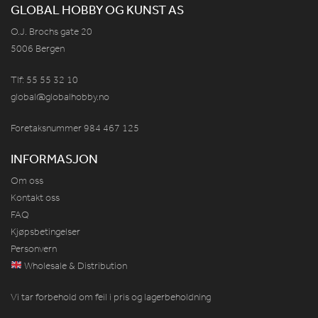
GLOBAL HOBBY OG KUNST AS
O.J. Brochs gate 20
5006 Bergen
Tlf: 55 55 32 10
global@globalhobby.no
Foretaksnummer 984
467
125
INFORMASJON
Om oss
Kontakt oss
FAQ
Kjøpsbetingelser
Personvern
Wholesale & Distribution
Vi tar forbehold om feil i pris og lagerbeholdning