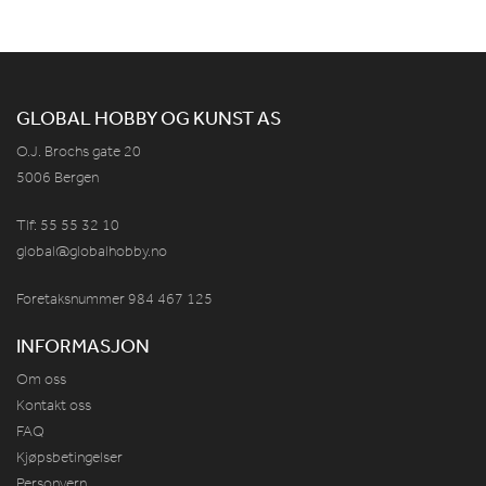
GLOBAL HOBBY OG KUNST AS
O.J. Brochs gate 20
5006 Bergen
Tlf: 55 55 32 10
global@globalhobby.no
Foretaksnummer 984
467
125
INFORMASJON
Om oss
Kontakt oss
FAQ
Kjøpsbetingelser
Personvern