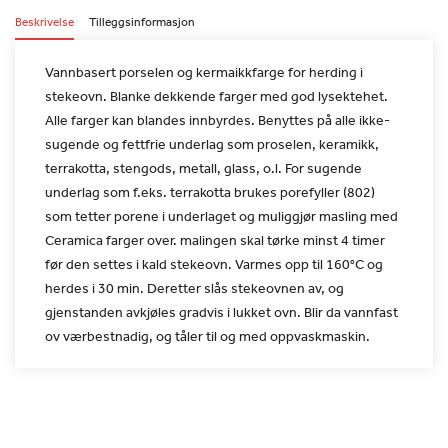
Beskrivelse
Tilleggsinformasjon
Vannbasert porselen og kermaikkfarge for herding i
stekeovn. Blanke
dekkende farger med god lysektehet.
Alle farger kan blandes
innbyrdes. Benyttes på alle ikke-
sugende og fettfrie underlag som
proselen, keramikk,
terrakotta, stengods, metall, glass, o.l. For
sugende
underlag som f.eks. terrakotta brukes porefyller (802)
som
tetter porene i underlaget og muliggjør masling med
Ceramica farger
over. malingen skal tørke minst 4 timer
før den settes i kald
stekeovn. Varmes opp til 160°C og
herdes i 30 min. Deretter slås
stekeovnen av, og
gjenstanden avkjøles gradvis i lukket ovn. Blir
da vannfast
ov værbestnadig, og tåler til og med oppvaskmaskin.