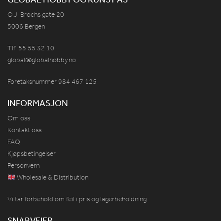
O.J. Brochs gate 20
5006 Bergen
Tlf: 55 55 32 10
global@globalhobby.no
Foretaksnummer 984
467
125
INFORMASJON
Om oss
Kontakt oss
FAQ
Kjøpsbetingelser
Personvern
Wholesale & Distribution
Vi tar forbehold om feil i pris og lagerbeholdning
SNARVEIER