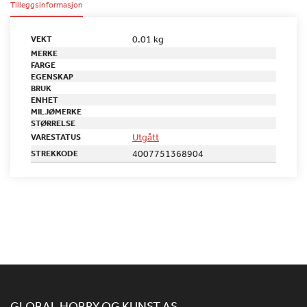
Tilleggsinformasjon
0.01 kg
VEKT
MERKE
FARGE
EGENSKAP
BRUK
ENHET
MILJØMERKE
STØRRELSE
Utgått
VARESTATUS
4007751368904
STREKKODE
GLOBAL HOBBY OG KUNST AS