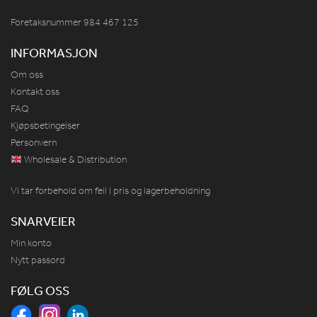
Foretaksnummer 984
467
125
INFORMASJON
Om oss
Kontakt oss
FAQ
Kjøpsbetingelser
Personvern
Wholesale & Distribution
Vi tar forbehold om feil i pris og lagerbeholdning
SNARVEIER
Min konto
Nytt passord
FØLG OSS