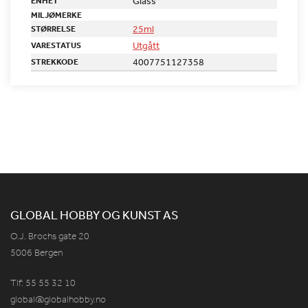
Glass
ENHET
MILJØMERKE
25ml
STØRRELSE
Utgått
VARESTATUS
4007751127358
STREKKODE
GLOBAL HOBBY OG KUNST AS
O.J. Brochs gate 20
5006 Bergen
Tlf: 55 55 32 10
global@globalhobby.no