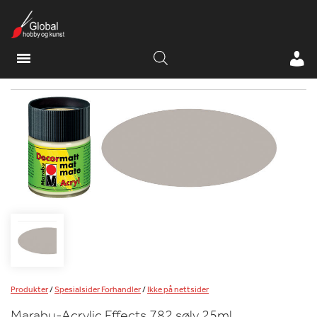
Produkter
/
Spesialsider Forhandler
/
Ikke på nettsider
Marabu-Acrylic Effects 782 sølv 25ml.