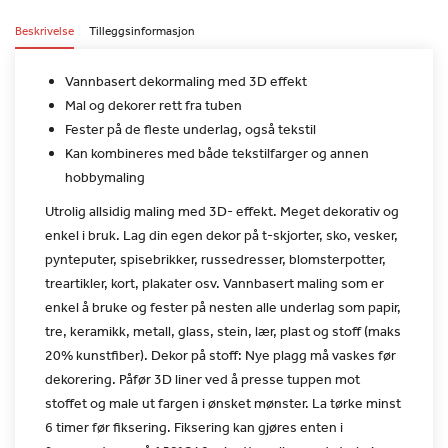
Beskrivelse
Tilleggsinformasjon
Vannbasert dekormaling med 3D effekt
Mal og dekorer rett fra tuben
Fester på de fleste underlag, også tekstil
Kan kombineres med både tekstilfarger og annen
hobbymaling
Utrolig allsidig maling med 3D- effekt. Meget dekorativ og
enkel i
bruk. Lag din egen dekor på t-skjorter, sko, vesker,
pynteputer,
spisebrikker, russedresser, blomsterpotter,
treartikler, kort,
plakater osv. Vannbasert maling som er
enkel å bruke og fester på
nesten alle underlag som papir,
tre, keramikk, metall, glass,
stein, lær, plast og stoff (maks
20% kunstfiber).
Dekor på stoff: Nye plagg må vaskes før
dekorering. Påfør 3D liner
ved å presse tuppen mot
stoffet og male ut fargen i ønsket mønster.
La tørke minst
6 timer før fiksering. Fiksering kan gjøres enten i