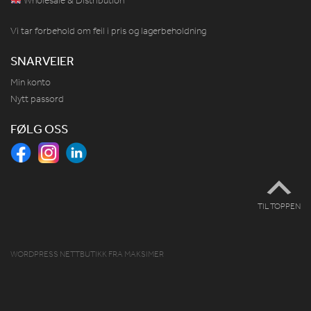
Wholesale & Distribution
Vi tar forbehold om feil i pris og lagerbeholdning
SNARVEIER
Min konto
Nytt passord
FØLG OSS
TIL TOPPEN
WORDPRESS NETTBUTIKK
FRA
MAKSIMER