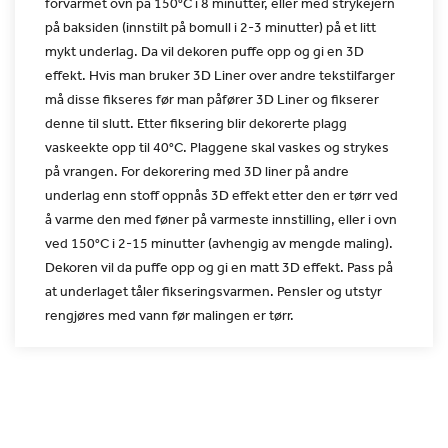
forvarmet ovn på 150°C i 8 minutter, eller med strykejern
på
baksiden (innstilt på bomull i 2-3 minutter) på et litt
mykt
underlag. Da vil dekoren puffe opp og gi en 3D
effekt. Hvis man
bruker 3D Liner over andre tekstilfarger
må disse fikseres før man
påfører 3D Liner og fikserer
denne til slutt. Etter fiksering blir
dekorerte plagg
vaskeekte opp til 40°C. Plaggene skal vaskes og
strykes
på vrangen.
For dekorering med 3D liner på andre
underlag enn stoff oppnås 3D
effekt etter den er tørr ved
å varme den med føner på varmeste
innstilling, eller i ovn
ved 150°C i 2-15 minutter (avhengig av
mengde maling).
Dekoren vil da puffe opp og gi en matt 3D effekt.
Pass på
at underlaget tåler fikseringsvarmen. Pensler og utstyr
rengjøres med vann før malingen er tørr.