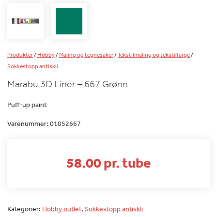
Produkter
/
Hobby
/
Maling og tegnesaker
/
Tekstilmaling og tekstilfarge
/
Sokkestopp antiskli
Marabu 3D Liner – 667 Grønn
Puff-up paint
Varenummer:
01052667
58.00 pr. tube
Kategorier:
Hobby outlet
,
Sokkestopp antiskli