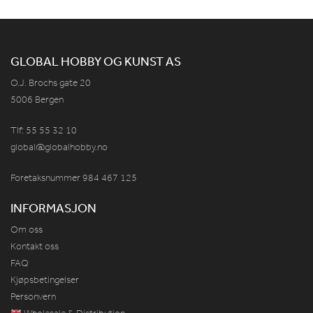
GLOBAL HOBBY OG KUNST AS
O.J. Brochs gate 20
5006 Bergen
Tlf: 55 55 32 10
global@globalhobby.no
Foretaksnummer 984
467
125
INFORMASJON
Om oss
Kontakt oss
FAQ
Kjøpsbetingelser
Personvern