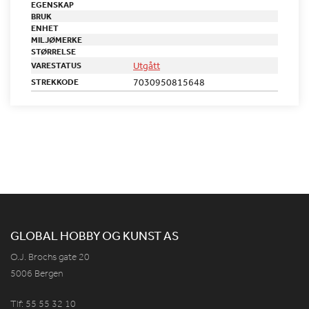
EGENSKAP
BRUK
ENHET
MILJØMERKE
STØRRELSE
Utgått
VARESTATUS
7030950815648
STREKKODE
GLOBAL HOBBY OG KUNST AS
O.J. Brochs gate 20
5006 Bergen
Tlf: 55 55 32 10