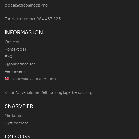
global@globalhobby.no
Foretaksnummer 984
467
125
INFORMASJON
Om oss
Kontakt oss
FAQ
Kjøpsbetingelser
Personvern
Wholesale & Distribution
Vi tar forbehold om feil i pris og lagerbeholdning
SNARVEIER
Min konto
Nytt passord
FØLG OSS