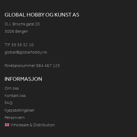
GLOBAL HOBBY OG KUNST AS
O.J. Brochs gate 20
5006 Bergen
Tlf: 55 55 32 10
global@globalhobby.no
Foretaksnummer 984
467
125
INFORMASJON
Om oss
Kontakt oss
FAQ
Kjøpsbetingelser
Personvern
Wholesale & Distribution