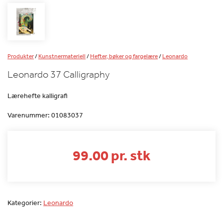
Produkter
/
Kunstnermateriell
/
Hefter, bøker og fargelære
/
Leonardo
Leonardo 37 Calligraphy
Lærehefte kalligrafi
Varenummer:
01083037
99.00 pr. stk
Kategorier:
Leonardo