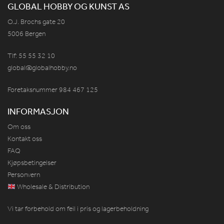
GLOBAL HOBBY OG KUNST AS
O.J. Brochs gate 20
5006 Bergen
Tlf: 55 55 32 10
global@globalhobby.no
Foretaksnummer 984
467
125
INFORMASJON
Om oss
Kontakt oss
FAQ
Kjøpsbetingelser
Personvern
Wholesale & Distribution
Vi tar forbehold om feil i pris og lagerbeholdning