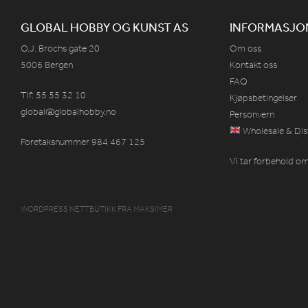
GLOBAL HOBBY OG KUNST AS
INFORMASJO
O.J. Brochs gate 20
Om oss
5006 Bergen
Kontakt oss
FAQ
Tlf: 55 55 32 10
Kjøpsbetingelser
global@globalhobby.no
Personvern
Wholesale & Dis
Foretaksnummer 984
467
125
Vi tar forbehold om 
WORDPRESS NETTBUTIKK
FRA
MAKSIMER