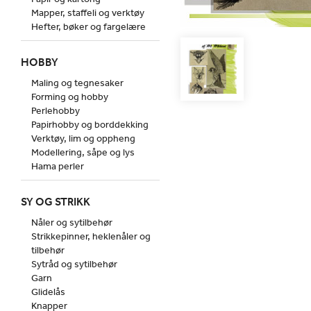
Mapper, staffeli og verktøy
Hefter, bøker og fargelære
HOBBY
Maling og tegnesaker
Forming og hobby
Perlehobby
Papirhobby og borddekking
Verktøy, lim og oppheng
Modellering, såpe og lys
Hama perler
SY OG STRIKK
Nåler og sytilbehør
Strikkepinner, heklenåler og
tilbehør
Sytråd og sytilbehør
Garn
Glidelås
Knapper