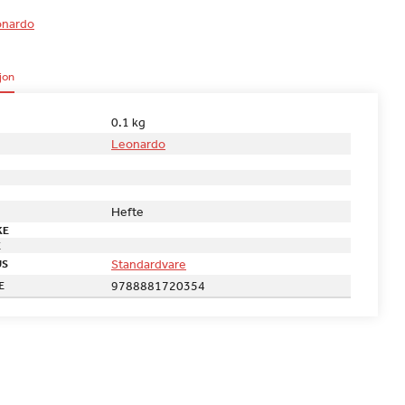
onardo
jon
0.1 kg
Leonardo
Hefte
KE
E
Standardvare
US
9788881720354
E