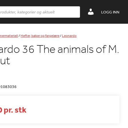
LOGG INN
nermateriell
/
Hefter, bøker og fargelære
/
Leonardo
rdo 36 The animals of M.
ut
01083036
 pr. stk