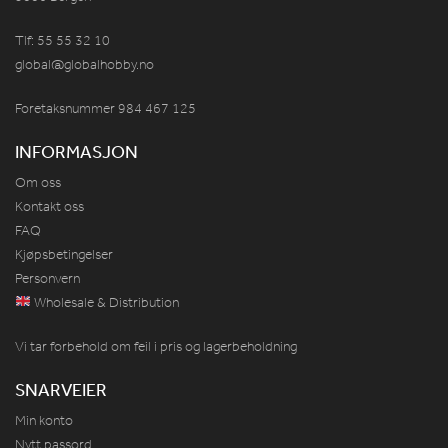
Tlf: 55 55 32 10
global@globalhobby.no
Foretaksnummer 984
467
125
INFORMASJON
Om oss
Kontakt oss
FAQ
Kjøpsbetingelser
Personvern
Wholesale & Distribution
Vi tar forbehold om feil i pris og lagerbeholdning
SNARVEIER
Min konto
Nytt passord