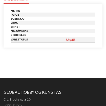
MERKE
FARGE
EGENSKAP
BRUK
ENHET
MILJØMERKE
STØRRELSE
Utgått
VARESTATUS
GLOBAL HOBBY OG KUNST AS
O.J. Brochs gate 20
5006 Bergen