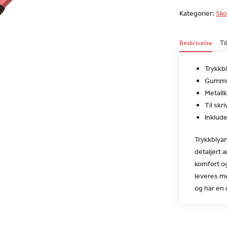
Kategorier:
Sko
Beskrivelse
Ti
Trykkb
Gummig
Metallk
Til skr
Inklude
Trykkblyan
detaljert
komfort og
leveres me
og har en