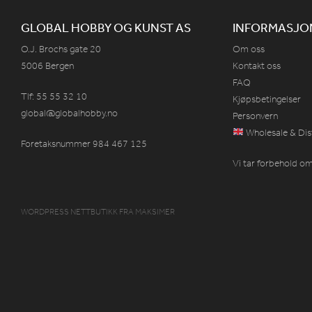
GLOBAL HOBBY OG KUNST AS
INFORMASJO
O.J. Brochs gate 20
Om oss
5006 Bergen
Kontakt oss
FAQ
Tlf: 55 55 32 10
Kjøpsbetingelser
global@globalhobby.no
Personvern
Wholesale & Dis
Foretaksnummer 984
467
125
Vi tar forbehold om 
WORDPRESS NETTBUTIKK
FRA
MAKSIMER