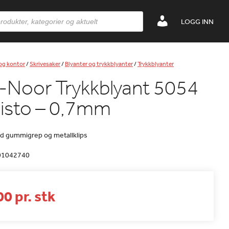
LOGG INN
 og kontor
/
Skrivesaker
/
Blyanter og trykkblyanter
/
Trykkblyanter
-Noor Trykkblyant 5054
isto – 0,7mm
d gummigrep og metallklips
01042740
0 pr. stk