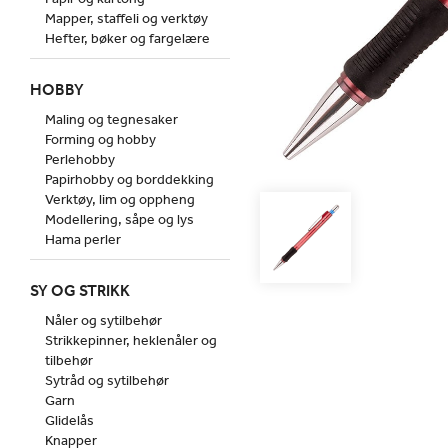
Mapper, staffeli og verktøy
Hefter, bøker og fargelære
HOBBY
Maling og tegnesaker
Forming og hobby
Perlehobby
Papirhobby og borddekking
Verktøy, lim og oppheng
Modellering, såpe og lys
Hama perler
SY OG STRIKK
Nåler og sytilbehør
Strikkepinner, heklenåler og
tilbehør
Sytråd og sytilbehør
Garn
Glidelås
Knapper