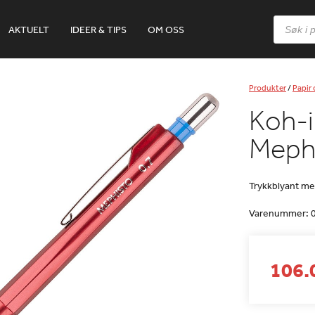
Products
AKTUELT
IDEER & TIPS
OM OSS
search
Produkter
/
Papir
Koh-i
Meph
Trykkblyant me
Varenummer:
106.0