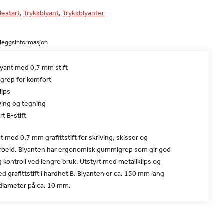
lestart
,
Trykkblyant
,
Trykkblyanter
lleggsinformasjon
lyant med 0,7 mm stift
rep for komfort
lips
iving og tegning
rt B-stift
t med 0,7 mm grafittstift for skriving, skisser og
 arbeid. Blyanten har ergonomisk gummigrep som gir god
 kontroll ved lengre bruk. Utstyrt med metallklips og
d grafittstift i hardhet B. Blyanten er ca. 150 mm lang
 diameter på ca. 10 mm.