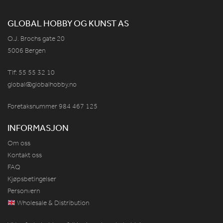
GLOBAL HOBBY OG KUNST AS
O.J. Brochs gate 20
5006 Bergen
Tlf: 55 55 32 10
global@globalhobby.no
Foretaksnummer 984
467
125
INFORMASJON
Om oss
Kontakt oss
FAQ
Kjøpsbetingelser
Personvern
Wholesale & Distribution