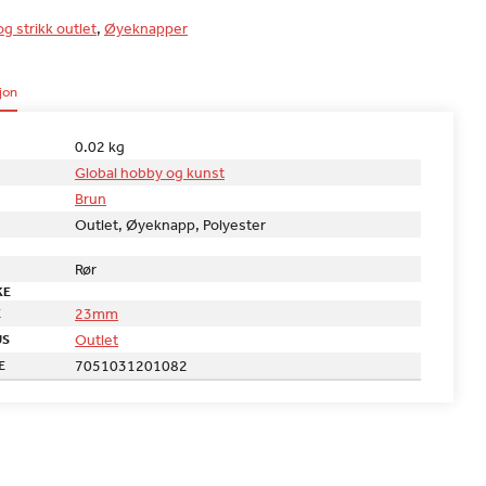
og strikk outlet
,
Øyeknapper
jon
0.02 kg
Global hobby og kunst
Brun
Outlet, Øyeknapp, Polyester
Rør
KE
23mm
E
Outlet
US
7051031201082
E