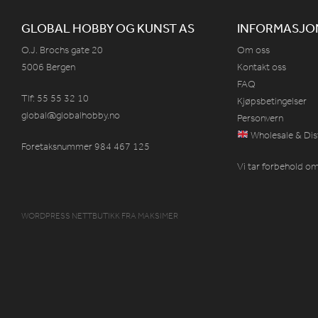
GLOBAL HOBBY OG KUNST AS
INFORMASJO
O.J. Brochs gate 20
Om oss
5006 Bergen
Kontakt oss
FAQ
Tlf: 55 55 32 10
Kjøpsbetingelser
global@globalhobby.no
Personvern
Wholesale & Dis
Foretaksnummer 984
467
125
Vi tar forbehold om 
WORDPRESS NETTBUTIKK
FRA
MAKSIMER