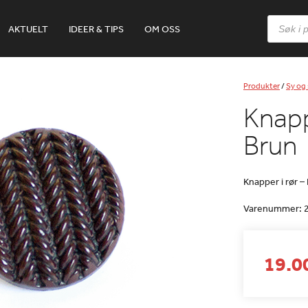
Products
AKTUELT
IDEER & TIPS
OM OSS
search
Produkter
/
Sy og 
Knapp
Brun
Knapper i rør –
Varenummer:
19.0