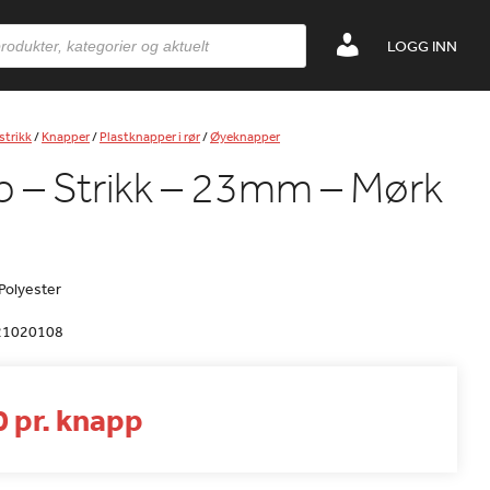
LOGG INN
strikk
/
Knapper
/
Plastknapper i rør
/
Øyeknapper
 – Strikk – 23mm – Mørk
 Polyester
21020108
0 pr. knapp