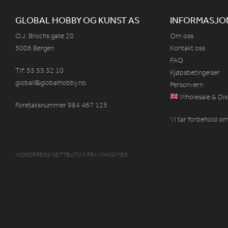
GLOBAL HOBBY OG KUNST AS
INFORMASJO
O.J. Brochs gate 20
Om oss
5006 Bergen
Kontakt oss
FAQ
Tlf: 55 55 32 10
Kjøpsbetingelser
global@globalhobby.no
Personvern
Wholesale & Dis
Foretaksnummer 984
467
125
Vi tar forbehold om 
WORDPRESS NETTBUTIKK
FRA
MAKSIMER