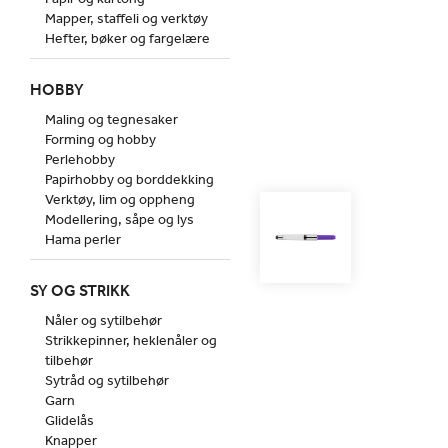
Mapper, staffeli og verktøy
Hefter, bøker og fargelære
HOBBY
Maling og tegnesaker
Forming og hobby
Perlehobby
Papirhobby og borddekking
Verktøy, lim og oppheng
Modellering, såpe og lys
Hama perler
SY OG STRIKK
Nåler og sytilbehør
Strikkepinner, heklenåler og
tilbehør
Sytråd og sytilbehør
Garn
Glidelås
Knapper