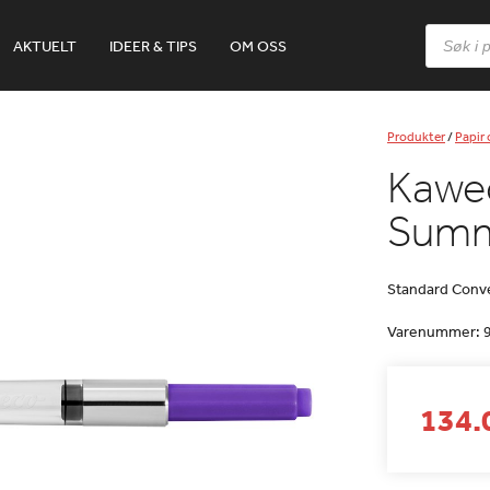
Products
AKTUELT
IDEER & TIPS
OM OSS
search
Produkter
/
Papir
Kawec
Summ
Standard Conv
Varenummer:
134.0