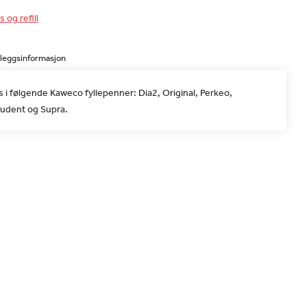
s og refill
lleggsinformasjon
 i følgende Kaweco fyllepenner: Dia2, Original, Perkeo,
tudent og Supra.