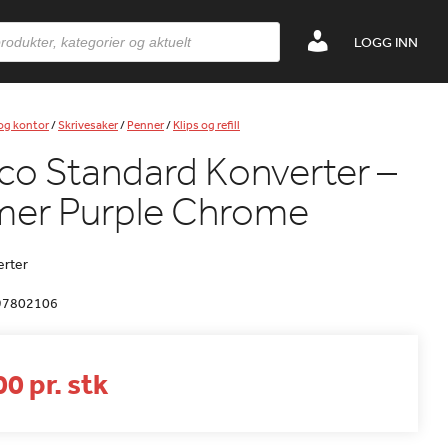
LOGG INN
 og kontor
/
Skrivesaker
/
Penner
/
Klips og refill
o Standard Konverter –
er Purple Chrome
erter
97802106
0 pr. stk