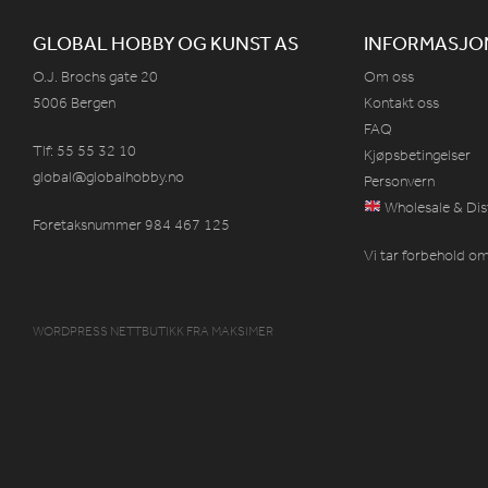
GLOBAL HOBBY OG KUNST AS
INFORMASJO
O.J. Brochs gate 20
Om oss
5006 Bergen
Kontakt oss
FAQ
Tlf: 55 55 32 10
Kjøpsbetingelser
global@globalhobby.no
Personvern
Wholesale & Dis
Foretaksnummer 984
467
125
Vi tar forbehold om 
WORDPRESS NETTBUTIKK
FRA
MAKSIMER