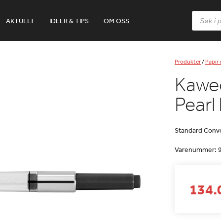
Products
AKTUELT
IDEER & TIPS
OM OSS
search
Produkter
/
Papir
Kawec
Pearl
Standard Conv
Varenummer:
134.0