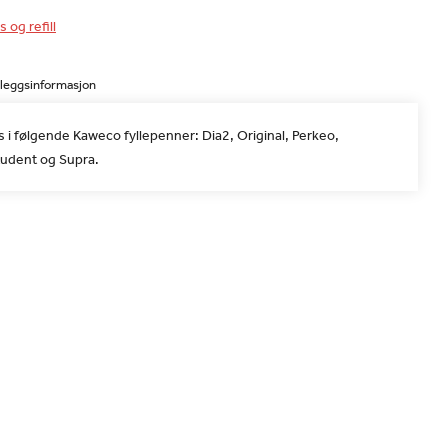
s og refill
lleggsinformasjon
 i følgende Kaweco fyllepenner: Dia2, Original, Perkeo,
tudent og Supra.