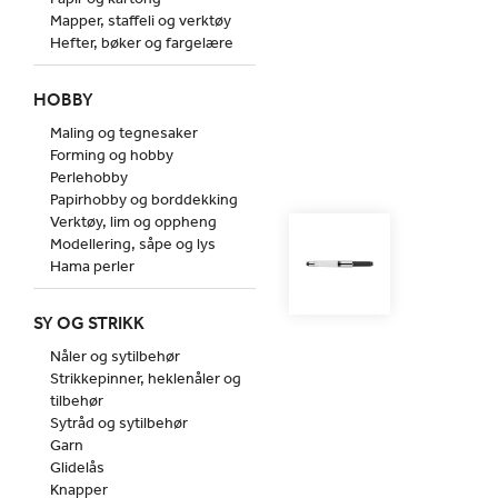
Mapper, staffeli og verktøy
Hefter, bøker og fargelære
HOBBY
Maling og tegnesaker
Forming og hobby
Perlehobby
Papirhobby og borddekking
Verktøy, lim og oppheng
Modellering, såpe og lys
Hama perler
SY OG STRIKK
Nåler og sytilbehør
Strikkepinner, heklenåler og
tilbehør
Sytråd og sytilbehør
Garn
Glidelås
Knapper