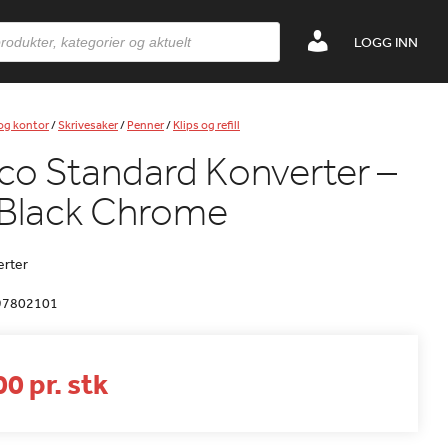
LOGG INN
 og kontor
/
Skrivesaker
/
Penner
/
Klips og refill
o Standard Konverter –
 Black Chrome
erter
97802101
0 pr. stk