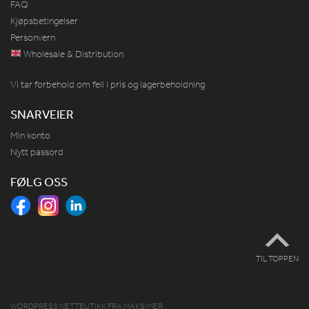
FAQ
Kjøpsbetingelser
Personvern
Wholesale & Distribution
Vi tar forbehold om feil i pris og lagerbeholdning
SNARVEIER
Min konto
Nytt passord
FØLG OSS
TIL TOPPEN
WORDPRESS NETTBUTIKK
FRA
MAKSIMER