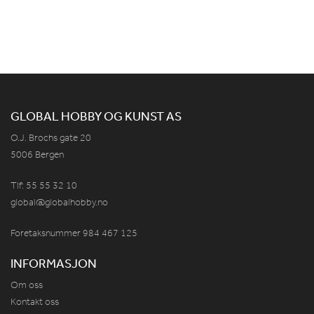
GLOBAL HOBBY OG KUNST AS
O.J. Brochs gate 20
5006 Bergen
Tlf: 55 55 32 10
global@globalhobby.no
Foretaksnummer 984
467
125
INFORMASJON
Om oss
Kontakt oss