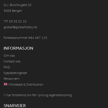
O.J. Brochs gate 20
5006 Bergen
Tlf: 55 55 32 10
global@globalhobby.no
Foretaksnummer 984
467
125
INFORMASJON
Om oss
Kontakt oss
FAQ
Kjøpsbetingelser
Personvern
Wholesale & Distribution
Vi tar forbehold om feil i pris og lagerbeholdning
SNARVEIER