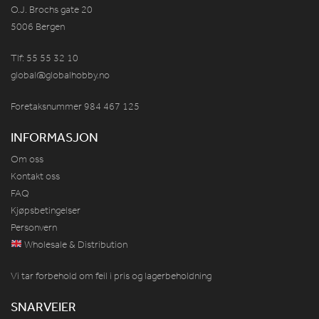
O.J. Brochs gate 20
5006 Bergen
Tlf: 55 55 32 10
global@globalhobby.no
Foretaksnummer 984
467
125
INFORMASJON
Om oss
Kontakt oss
FAQ
Kjøpsbetingelser
Personvern
Wholesale & Distribution
Vi tar forbehold om feil i pris og lagerbeholdning
SNARVEIER