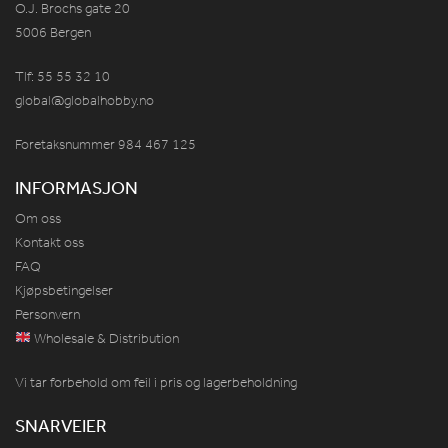
O.J. Brochs gate 20
5006 Bergen
Tlf: 55 55 32 10
global@globalhobby.no
Foretaksnummer 984
467
125
INFORMASJON
Om oss
Kontakt oss
FAQ
Kjøpsbetingelser
Personvern
Wholesale & Distribution
Vi tar forbehold om feil i pris og lagerbeholdning
SNARVEIER