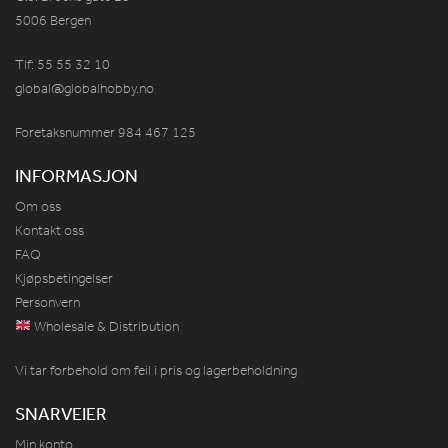
5006 Bergen
Tlf: 55 55 32 10
global@globalhobby.no
Foretaksnummer 984
467
125
INFORMASJON
Om oss
Kontakt oss
FAQ
Kjøpsbetingelser
Personvern
Wholesale & Distribution
Vi tar forbehold om feil i pris og lagerbeholdning
SNARVEIER
Min konto