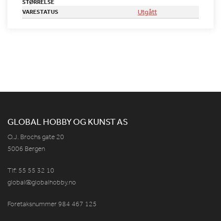
STØRRELSE
Utgått
VARESTATUS
GLOBAL HOBBY OG KUNST AS
O.J. Brochs gate 20
5006 Bergen
Tlf: 55 55 32 10
global@globalhobby.no
Foretaksnummer 984
467
125