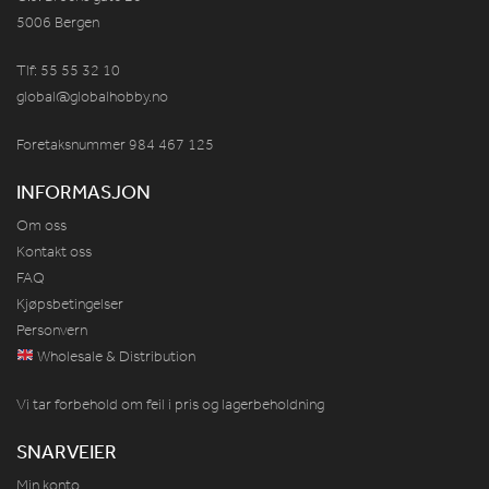
5006 Bergen
Tlf: 55 55 32 10
global@globalhobby.no
Foretaksnummer 984
467
125
INFORMASJON
Om oss
Kontakt oss
FAQ
Kjøpsbetingelser
Personvern
Wholesale & Distribution
Vi tar forbehold om feil i pris og lagerbeholdning
SNARVEIER
Min konto