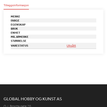
Tilleggsinformasjon
MERKE
FARGE
EGENSKAP
BRUK
ENHET
MILJØMERKE
STØRRELSE
Utgått
VARESTATUS
GLOBAL HOBBY OG KUNST AS
O.J. Brochs gate 20