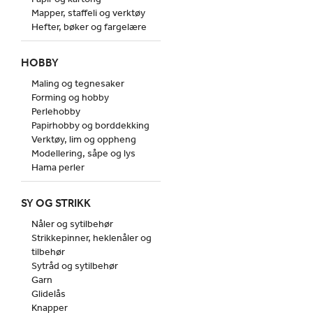
Mapper, staffeli og verktøy
Hefter, bøker og fargelære
HOBBY
Maling og tegnesaker
Forming og hobby
Perlehobby
Papirhobby og borddekking
Verktøy, lim og oppheng
Modellering, såpe og lys
Hama perler
SY OG STRIKK
Nåler og sytilbehør
Strikkepinner, heklenåler og
tilbehør
Sytråd og sytilbehør
Garn
Glidelås
Knapper