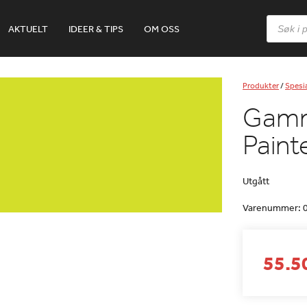
Products
AKTUELT
IDEER & TIPS
OM OSS
search
Produkter
/
Spesia
Gamm
Paint
Utgått
Varenummer:
55.50