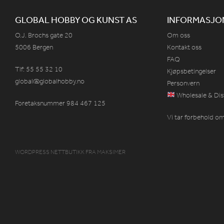
GLOBAL HOBBY OG KUNST AS
INFORMASJO
O.J. Brochs gate 20
Om oss
5006 Bergen
Kontakt oss
FAQ
Tlf: 55 55 32 10
Kjøpsbetingelser
global@globalhobby.no
Personvern
Wholesale & Dis
Foretaksnummer 984
467
125
Vi tar forbehold om 
WORDPRESS NETTBUTIKK
FRA
MAKSIMER