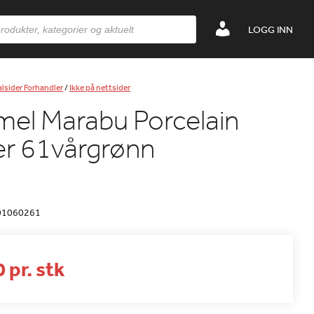
LOGG INN
lsider Forhandler
/
Ikke på nettsider
el Marabu Porcelain
er 61vårgrønn
01060261
 pr. stk