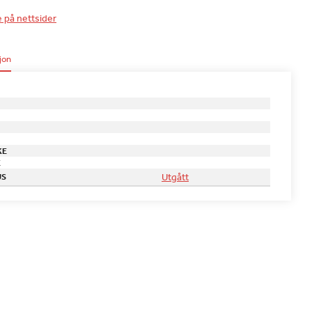
e på nettsider
jon
KE
E
Utgått
US