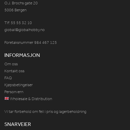
O.J. Brochs gate 20
5006 Bergen
Tlf: 55 55 32 10
global@globalhobby.no
Foretaksnummer 984
467
125
INFORMASJON
Om oss
Kontakt oss
FAQ
Kjøpsbetingelser
Personvern
Wholesale & Distribution
Vi tar forbehold om feil i pris og lagerbeholdning
SNARVEIER