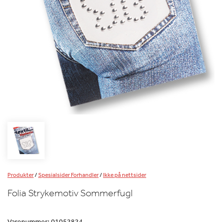
Produkter
/
Spesialsider Forhandler
/
Ikke på nettsider
Folia Strykemotiv Sommerfugl
Varenummer:
01052824