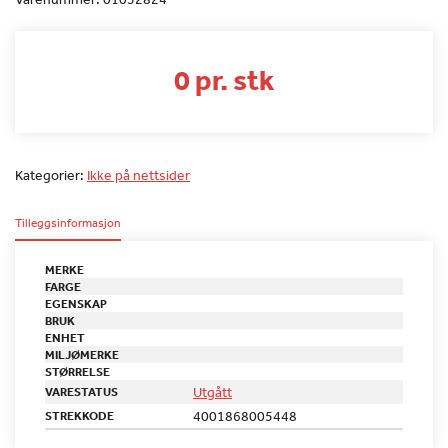
0 pr. stk
Kategorier:
Ikke på nettsider
Tilleggsinformasjon
MERKE
FARGE
EGENSKAP
BRUK
ENHET
MILJØMERKE
STØRRELSE
Utgått
VARESTATUS
4001868005448
STREKKODE