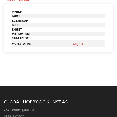
MERKE
FARGE
EGENSKAP
BRUK
ENHET
MILJØMERKE
STØRRELSE
Utgått
VARESTATUS
GLOBAL HOBBY OG KUNST AS
O.J. Brochs gate 20
5006 Bergen