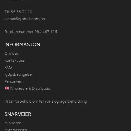
Tlf: 55 55 32 10
global@globalhobby.no
Foretaksnummer 984
467
125
INFORMASJON
Om oss
Kontakt oss
FAQ
Kjøpsbetingelser
Personvern
Wholesale & Distribution
Vi tar forbehold om feil i pris og lagerbeholdning
SNARVEIER
Min konto
Nytt passord