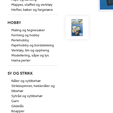
Mapper, staffeli og verktøy
Hefter, bøker og fargelære
HOBBY
Maling og tegnesaker
Forming og hobby
Perlehobby
Papirhobby og borddekking
Verktøy, lim og oppheng
Modellering, såpe og lys
Hama perler
SY OG STRIKK
Nåler og sytilbehør
Strikkepinner, heklenåler og
tilbehør
Sytråd og sytilbehør
Garn
Glidelås
Knapper