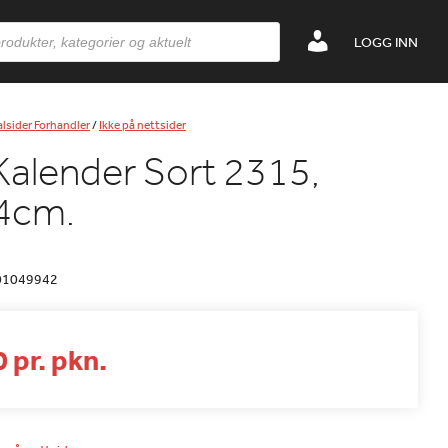
LOGG INN
lsider Forhandler
/
Ikke på nettsider
 Kalender Sort 2315,
4cm.
01049942
 pr. pkn.