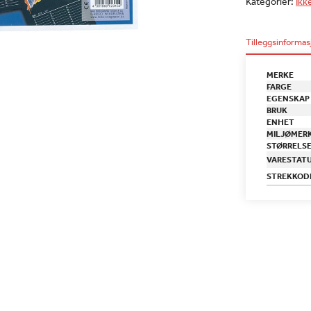
Kategorier:
Ikk
Tilleggsinformas
MERKE
FARGE
EGENSKAP
BRUK
ENHET
MILJØMER
STØRRELS
VARESTAT
STREKKOD