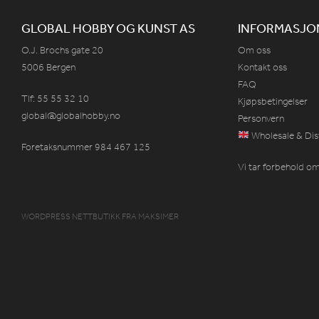
GLOBAL HOBBY OG KUNST AS
INFORMASJO
O.J. Brochs gate 20
Om oss
5006 Bergen
Kontakt oss
FAQ
Tlf: 55 55 32 10
Kjøpsbetingelser
global@globalhobby.no
Personvern
Wholesale & Dis
Foretaksnummer 984
467
125
Vi tar forbehold om 
WORDPRESS NETTBUTIKK
FRA
MAKSIMER