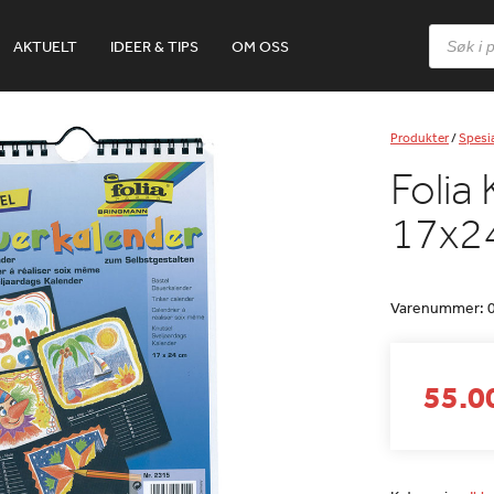
Products
AKTUELT
IDEER & TIPS
OM OSS
search
Produkter
/
Spesia
Folia
17x2
Varenummer:
55.00