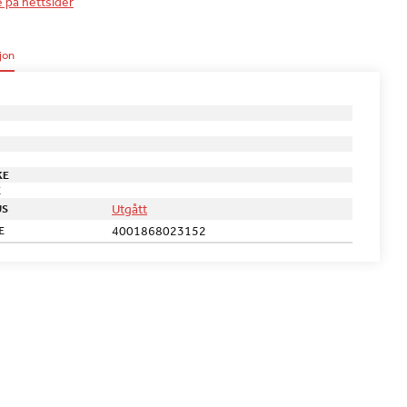
e på nettsider
jon
KE
E
Utgått
US
4001868023152
E