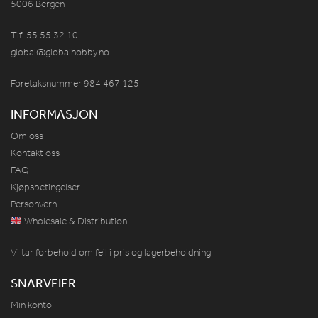
5006 Bergen
Tlf: 55 55 32 10
global@globalhobby.no
Foretaksnummer 984
467
125
INFORMASJON
Om oss
Kontakt oss
FAQ
Kjøpsbetingelser
Personvern
Wholesale & Distribution
Vi tar forbehold om feil i pris og lagerbeholdning
SNARVEIER
Min konto