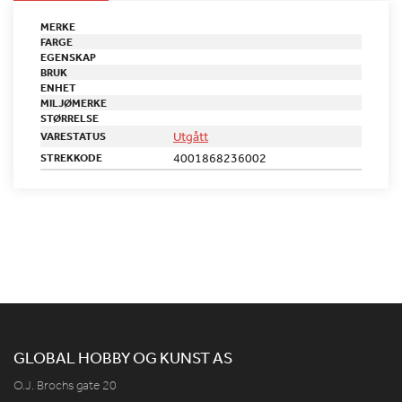
MERKE
FARGE
EGENSKAP
BRUK
ENHET
MILJØMERKE
STØRRELSE
Utgått
VARESTATUS
4001868236002
STREKKODE
GLOBAL HOBBY OG KUNST AS
O.J. Brochs gate 20