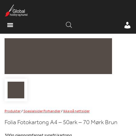
Produkter
/
Spesialsider Forhandler
/
Ikke på nettsider
Folia Fotokartong A4 – 50ark – 70 Mørk Brun
300g gjennomfarget syrefri kartong