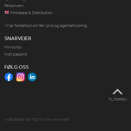
Personvern
Wholesale & Distribution
Vi tar forbehold om feil i pris og lagerbeholdning
SNARVEIER
Min konto
Nytt passord
FØLG OSS
TIL TOPPEN
WORDPRESS NETTBUTIKK
FRA
MAKSIMER