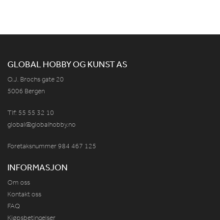
GLOBAL HOBBY OG KUNST AS
O.J. Brochs gate 20
5006 Bergen
Tlf: 55 55 32 10
global@globalhobby.no
Foretaksnummer 984
467
125
INFORMASJON
Om oss
Kontakt oss
FAQ
Kjøpsbetingelser