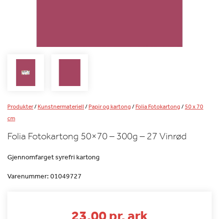
Produkter
/
Kunstnermateriell
/
Papir og kartong
/
Folia Fotokartong
/
50 x 70
cm
Folia Fotokartong 50×70 – 300g – 27 Vinrød
Gjennomfarget syrefri kartong
Varenummer:
01049727
23.00 pr. ark