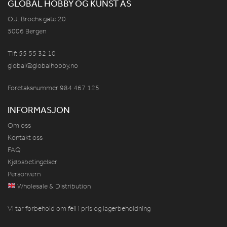
GLOBAL HOBBY OG KUNST AS
O.J. Brochs gate 20
5006 Bergen
Tlf: 55 55 32 10
global@globalhobby.no
Foretaksnummer 984
467
125
INFORMASJON
Om oss
Kontakt oss
FAQ
Kjøpsbetingelser
Personvern
Wholesale & Distribution
Vi tar forbehold om feil i pris og lagerbeholdning