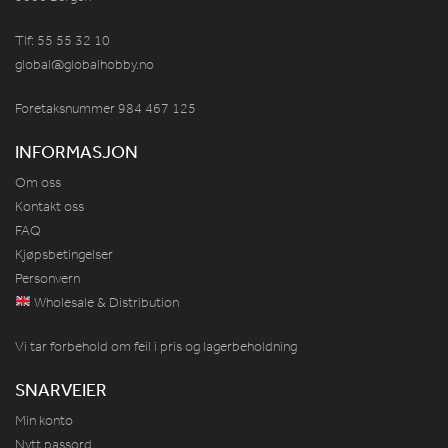
Tlf: 55 55 32 10
global@globalhobby.no
Foretaksnummer 984
467
125
INFORMASJON
Om oss
Kontakt oss
FAQ
Kjøpsbetingelser
Personvern
Wholesale & Distribution
Vi tar forbehold om feil i pris og lagerbeholdning
SNARVEIER
Min konto
Nytt passord