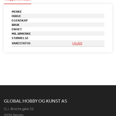
MERKE
FARGE
EGENSKAP
BRUK
ENHET
MILJØMERKE
STØRRELSE
Utgått
VARESTATUS
GLOBAL HOBBY OG KUNST AS
O.J. Brochs gate 20
5006 Bergen