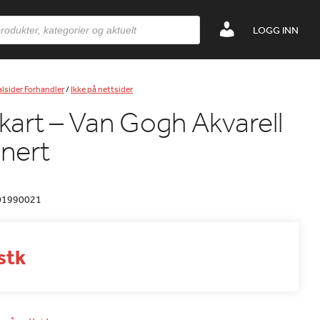
LOGG INN
lsider Forhandler
/
Ikke på nettsider
kart – Van Gogh Akvarell
inert
01990021
 stk