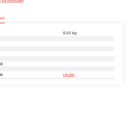
e på nettsider
jon
0.01 kg
KE
E
Utgått
US