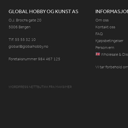
GLOBAL HOBBY OG KUNST AS
INFORMASJO
O.J. Brochs gate 20
Om oss
5006 Bergen
Kontakt oss
FAQ
Tlf: 55 55 32 10
Kjøpsbetingelser
global@globalhobby.no
Personvern
Wholesale & Dis
Foretaksnummer 984
467
125
Vi tar forbehold om 
WORDPRESS NETTBUTIKK
FRA
MAKSIMER