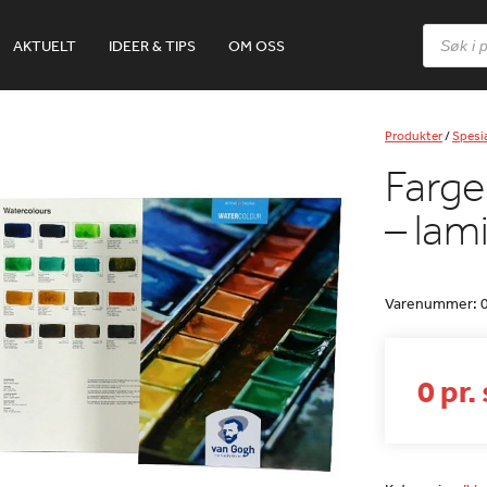
Products
AKTUELT
IDEER & TIPS
OM OSS
search
Produkter
/
Spesia
Farge
– lam
Varenummer:
0 pr.