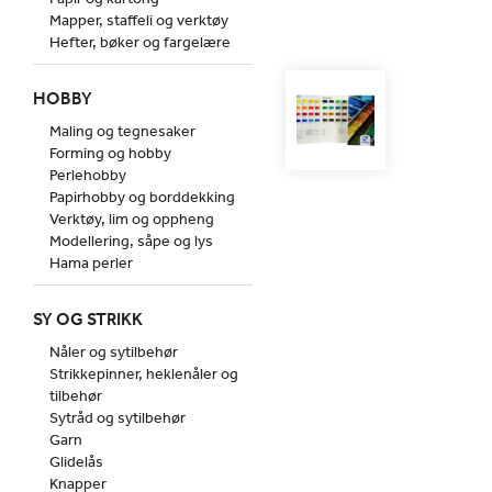
Mapper, staffeli og verktøy
Hefter, bøker og fargelære
HOBBY
Maling og tegnesaker
Forming og hobby
Perlehobby
Papirhobby og borddekking
Verktøy, lim og oppheng
Modellering, såpe og lys
Hama perler
SY OG STRIKK
Nåler og sytilbehør
Strikkepinner, heklenåler og
tilbehør
Sytråd og sytilbehør
Garn
Glidelås
Knapper