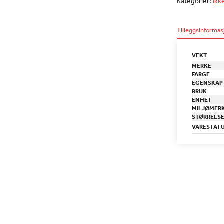
Kategorier:
Ikk
Tilleggsinformas
VEKT
MERKE
FARGE
EGENSKAP
BRUK
ENHET
MILJØMER
STØRRELS
VARESTAT