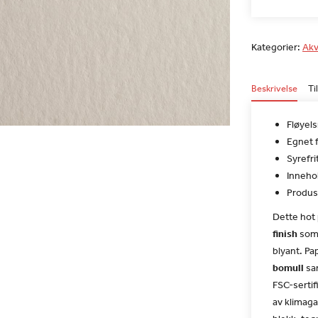
Kategorier:
Akv
Beskrivelse
Ti
Fløyel
Egnet f
Syrefri
Inneho
Produs
Dette hot
finish
som 
blyant. Pa
bomull
sam
FSC-sertif
av klimaga