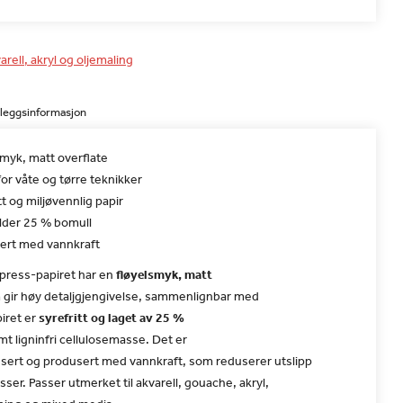
arell, akryl og oljemaling
lleggsinformasjon
smyk, matt overflate
or våte og tørre teknikker
tt og miljøvennlig papir
lder 25 % bomull
ert med vannkraft
 press-papiret har en
fløyelsmyk, matt
gir høy detaljgjengivelse, sammenlignbar med
piret er
syrefritt og laget av 25 %
t ligninfri cellulosemasse. Det er
isert og produsert med vannkraft, som reduserer utslipp
sser. Passer utmerket til akvarell, gouache, akryl,