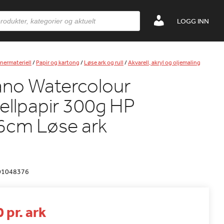
LOGG INN
nermateriell
/
Papir og kartong
/
Løse ark og rull
/
Akvarell, akryl og oljemaling
ano Watercolour
ellpapir 300g HP
6cm Løse ark
01048376
 pr. ark