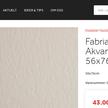
Products
AKTUELT
IDEER & TIPS
OM OSS
search
Produkter
/
Kunst
Fabri
Akvar
56x7
56x76cm
Varenummer:
43.00