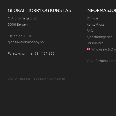
GLOBAL HOBBY OG KUNST AS
INFORMASJO
O.J. Brochs gate 20
Om oss
5006 Bergen
Kontakt oss
FAQ
Tlf: 55 55 32 10
Kjøpsbetingelser
global@globalhobby.no
Personvern
Wholesale & Dis
Foretaksnummer 984
467
125
Vi tar forbehold om 
WORDPRESS NETTBUTIKK
FRA
MAKSIMER