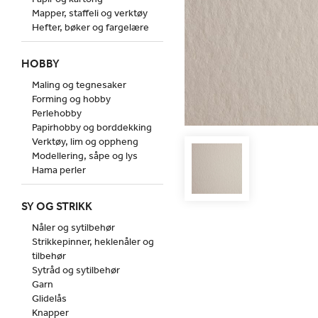
Mapper, staffeli og verktøy
Hefter, bøker og fargelære
HOBBY
Maling og tegnesaker
Forming og hobby
Perlehobby
Papirhobby og borddekking
Verktøy, lim og oppheng
Modellering, såpe og lys
Hama perler
SY OG STRIKK
Nåler og sytilbehør
Strikkepinner, heklenåler og
tilbehør
Sytråd og sytilbehør
Garn
Glidelås
Knapper