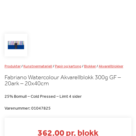
Produkter
/
Kunstnermateriell
/
Papir og kartong
/
Blokker
/
Akvarellblokker
Fabriano Watercolour Akvarellblokk 300g GF –
20ark – 20x40cm
25% Bomull – Cold Pressed – Limt 4 sider
Varenummer:
01047825
362.00 pr. blokk