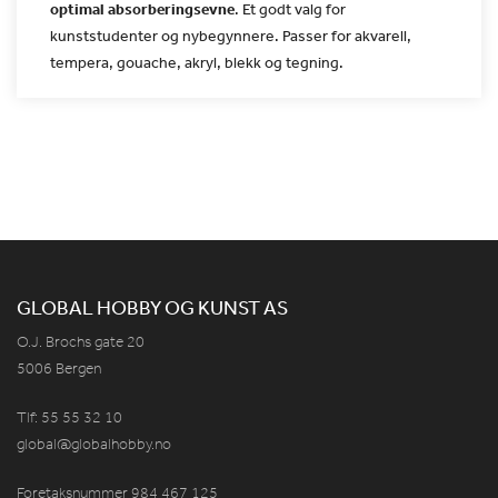
optimal absorberingsevne
. Et
godt valg for
kunststudenter og nybegynnere. Passer for akvarell,
tempera, gouache, akryl, blekk og tegning.
GLOBAL HOBBY OG KUNST AS
O.J. Brochs gate 20
5006 Bergen
Tlf: 55 55 32 10
global@globalhobby.no
Foretaksnummer 984
467
125