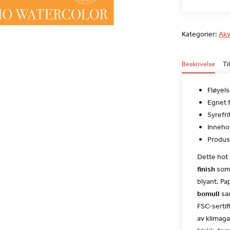
Kategorier:
Akv
Beskrivelse
Ti
Fløyel
Egnet f
Syrefri
Inneho
Produs
Dette hot
finish
som 
blyant. Pa
bomull
sam
FSC-sertif
av klimaga