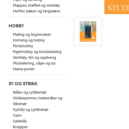
Mapper, staffeli og verktøy
Hefter, bøker og fargelære
HOBBY
Maling og tegnesaker
Forming og hobby
Perlehobby
Papirhobby og borddekking
Verktøy, lim og oppheng
Modellering, såpe og lys
Hama perler
SY OG STRIKK
Nåler og sytilbehør
Strikkepinner, heklenåler og
tilbehør
Sytråd og sytilbehør
Garn
Glidelås
Knapper