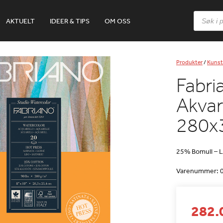
Products
AKTUELT
IDEER & TIPS
OM OSS
search
Produkter
/
Kunst
Fabri
Akvar
280
25% Bomull – L
Varenummer:
282.0