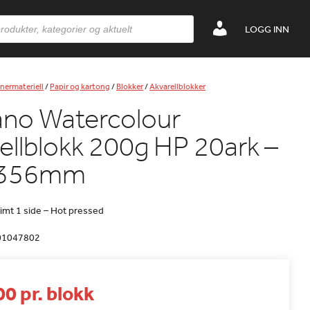
LOGG INN
nermateriell
/
Papir og kartong
/
Blokker
/
Akvarellblokker
ano Watercolour
ellblokk 200g HP 20ark –
x356mm
imt 1 side – Hot pressed
01047802
0 pr. blokk