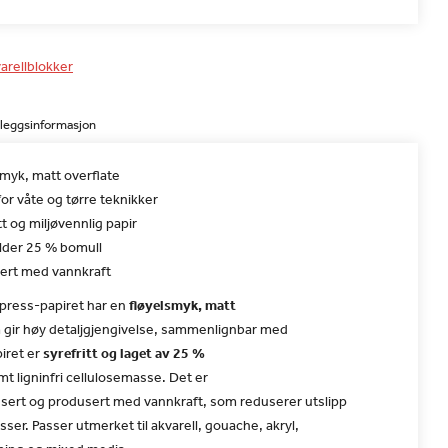
arellblokker
lleggsinformasjon
smyk, matt overflate
or våte og tørre teknikker
tt og miljøvennlig papir
lder 25 % bomull
ert med vannkraft
 press-papiret har en
fløyelsmyk, matt
gir høy detaljgjengivelse, sammenlignbar med
piret er
syrefritt og laget av 25 %
t ligninfri cellulosemasse. Det er
isert og produsert med vannkraft, som reduserer utslipp
sser. Passer utmerket til akvarell, gouache, akryl,