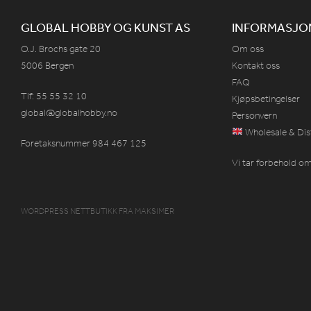
GLOBAL HOBBY OG KUNST AS
INFORMASJO
O.J. Brochs gate 20
Om oss
5006 Bergen
Kontakt oss
FAQ
Tlf: 55 55 32 10
Kjøpsbetingelser
global@globalhobby.no
Personvern
Wholesale & Dis
Foretaksnummer 984
467
125
Vi tar forbehold om 
WORDPRESS NETTBUTIKK
FRA
MAKSIMER