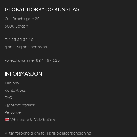
GLOBAL HOBBY OG KUNST AS
O.J. Brochs gate 20
5006 Bergen
Tlf: 55 55 32 10
global@globalhobby.no
Foretaksnummer 984
467
125
INFORMASJON
Om oss
Kontakt oss
FAQ
Kjøpsbetingelser
Personvern
Wholesale & Distribution
Vi tar forbehold om feil i pris og lagerbeholdning