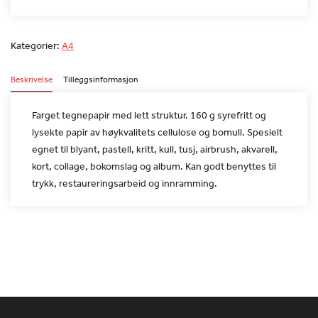
Kategorier:
A4
Beskrivelse
Tilleggsinformasjon
Farget tegnepapir med lett struktur. 160 g syrefritt og
lysekte
papir av høykvalitets cellulose og bomull. Spesielt
egnet til
blyant, pastell, kritt, kull, tusj, airbrush, akvarell,
kort,
collage, bokomslag og album. Kan godt benyttes til
trykk,
restaureringsarbeid og innramming.